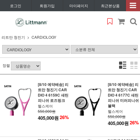
로그인
회원가입
마이페이지
최근본상품
리트만 청진기
CARDIOLOGY
정렬
[8/10 예약배송] 리
[8/10 예약배송] 리
트만 청진기 CAR
트만 청진기 CAR
DIO 4 6159C 새틴
DIO 4 6177C 새틴
피니쉬 로즈핑크
피니쉬 미러피니쉬
블랙
헬스케어
550,000원
헬스케어
26%
550,000원
405,000원
26%
405,000원