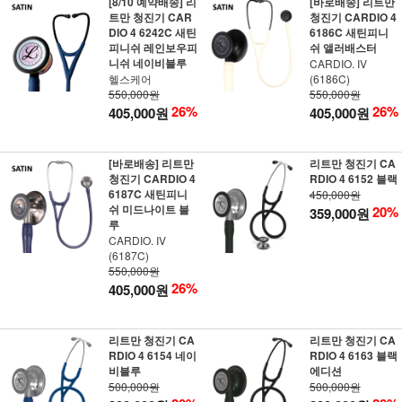
[8/10 예약배송] 리
[바로배송] 리트만
트만 청진기 CAR
청진기 CARDIO 4
DIO 4 6242C 새틴
6186C 새틴피니
피니쉬 레인보우피
쉬 앨러배스터
니쉬 네이비블루
CARDIO. IV
헬스케어
(6186C)
550,000원
550,000원
26%
26%
405,000원
405,000원
[바로배송] 리트만
리트만 청진기 CA
청진기 CARDIO 4
RDIO 4 6152 블랙
6187C 새틴피니
450,000원
쉬 미드나이트 블
20%
359,000원
루
CARDIO. IV
(6187C)
550,000원
26%
405,000원
리트만 청진기 CA
리트만 청진기 CA
RDIO 4 6154 네이
RDIO 4 6163 블랙
비블루
에디션
500,000원
500,000원