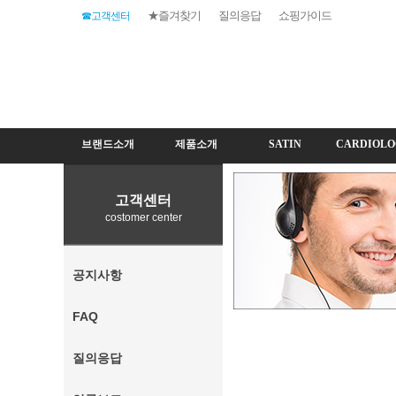
★즐겨찾기
질의응답
쇼핑가이드
☎고객센터
브랜드소개
제품소개
SATIN
CARDIOLO
고객센터
costomer center
공지사항
FAQ
질의응답