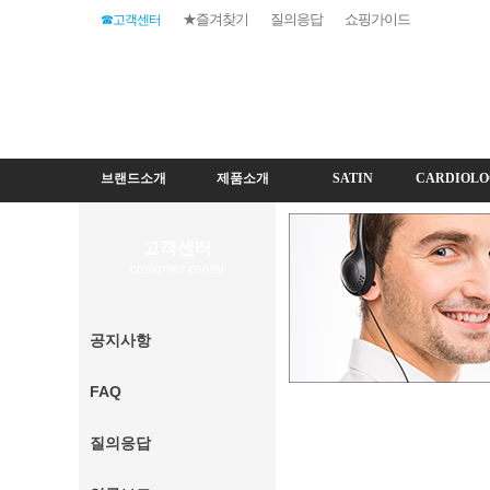
★즐겨찾기
질의응답
쇼핑가이드
☎고객센터
브랜드소개
제품소개
SATIN
CARDIOLO
고객센터
costomer center
공지사항
FAQ
질의응답