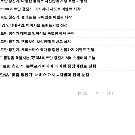
 리트만 청진기, 다양한 컬러로 자신만의 개성 표현 가능해
ventum 리트만 청진기, 아카데미 서포트 이벤트 시작
 리트만 청진기, 설레는 봄 구매인증 이벤트 시작
지엠 인터내셔널, 하이서울 브랜드기업 선정
 리트만 청진기 대학교 입학선물 특별한 혜택 준비
 리트만 청진기, 연말맞이 보상판매 이벤트 실시
 리트만 청진기, 크리스마스 역대급 할인 선물하기 이벤트 진행
랜드 품질을 책임지는 곳’ 3M 리트만 청진기 서비스센터의 오늘
M 리트만 청진기, 블랙프라이데이 에어팟 증정이벤트 진행
트만샵, ‘맞춤 청진기’ 서비스 개시…차별화 전략 눈길
2
[처음]
1
3
[끝]