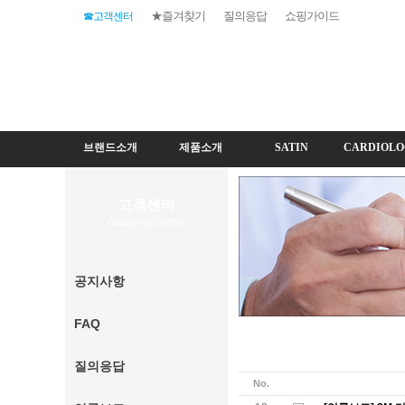
★즐겨찾기
질의응답
쇼핑가이드
☎고객센터
브랜드소개
제품소개
SATIN
CARDIOLO
고객센터
costomer center
공지사항
FAQ
질의응답
No.