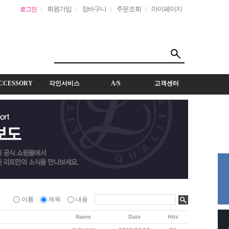
회원가입
장바구니
주문조회
마이페이지
로그인
CCESSORY
각인서비스
A/S
고객센터
이름
제목
내용
Name
Date
Hits