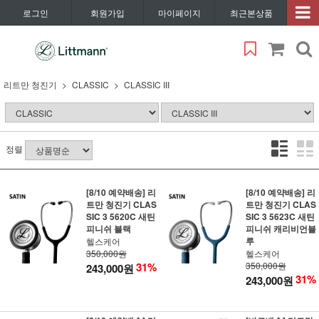
로그인
회원가입
마이페이지
최근본상품
리트만 청진기
CLASSIC
CLASSIC III
정렬
[8/10 예약배송] 리
[8/10 예약배송] 리
트만 청진기 CLAS
트만 청진기 CLAS
SIC 3 5620C 새틴
SIC 3 5623C 새틴
피니쉬 블랙
피니쉬 캐리비언블
루
헬스케어
350,000원
헬스케어
31%
350,000원
243,000원
31%
243,000원