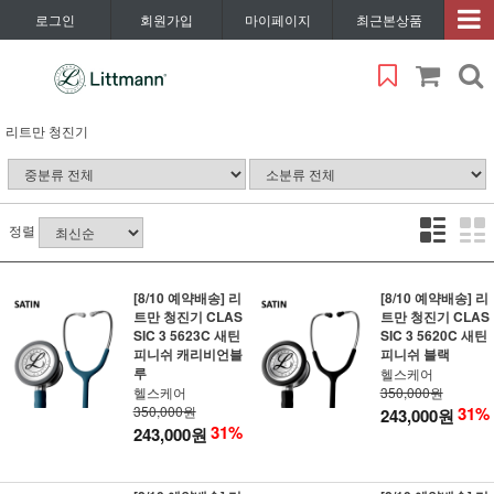
로그인
회원가입
마이페이지
최근본상품
리트만 청진기
정렬
[8/10 예약배송] 리
[8/10 예약배송] 리
트만 청진기 CLAS
트만 청진기 CLAS
SIC 3 5623C 새틴
SIC 3 5620C 새틴
피니쉬 캐리비언블
피니쉬 블랙
루
헬스케어
헬스케어
350,000원
350,000원
31%
243,000원
31%
243,000원