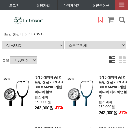
로그인
회원가입
마이페이지
최근본상품
리트만 청진기
CLASSIC
정렬
[8/10 예약배송] 리
[8/10 예약배송] 리
트만 청진기 CLAS
트만 청진기 CLAS
SIC 3 5620C 새틴
SIC 3 5623C 새틴
피니쉬 블랙
피니쉬 캐리비언블
루
헬스케어
350,000원
헬스케어
31%
350,000원
243,000원
31%
243,000원