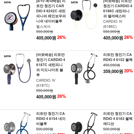
[8/10 예약배송] 리
[바로배송] 리트만
트만 청진기 CAR
청진기 CARDIO 4
DIO 4 6242C 새틴
6186C 새틴피니
피니쉬 레인보우피
쉬 앨러배스터
니쉬 네이비블루
CARDIO. IV
헬스케어
(6186C)
550,000원
550,000원
26%
26%
405,000원
405,000원
[바로배송] 리트만
리트만 청진기 CA
청진기 CARDIO 4
RDIO 4 6152 블랙
6187C 새틴피니
450,000원
쉬 미드나이트 블
20%
359,000원
루
CARDIO. IV
(6187C)
550,000원
26%
405,000원
리트만 청진기 CA
리트만 청진기 CA
RDIO 4 6154 네이
RDIO 4 6163 블랙
비블루
에디션
500,000원
500,000원