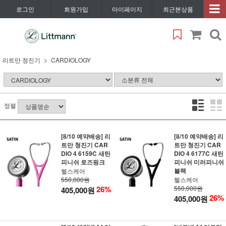
로그인
회원가입
마이페이지
최근본상품
리트만 청진기
CARDIOLOGY
정렬
[8/10 예약배송] 리
[8/10 예약배송] 리
트만 청진기 CAR
트만 청진기 CAR
DIO 4 6159C 새틴
DIO 4 6177C 새틴
피니쉬 로즈핑크
피니쉬 미러피니쉬
블랙
헬스케어
550,000원
헬스케어
26%
550,000원
405,000원
26%
405,000원