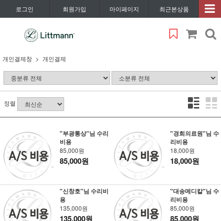
로그인
회원가입
마이페이지
최근본상품
개인결제창
개인결제
정렬
"부광통상"님 수리
"경희의료원"님 수
비용
리비용
85,000원
18,000원
85,000원
18,000원
"신창호"님 수리비
"대송메디칼"님 수
용
리비용
135,000원
85,000원
135,000원
85,000원