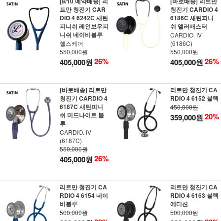
[8/10 예약배송] 리
[바로배송] 리트만
트만 청진기 CAR
청진기 CARDIO 4
DIO 4 6242C 새틴
6186C 새틴피니
피니쉬 레인보우피
쉬 앨러배스터
니쉬 네이비블루
CARDIO. IV
헬스케어
(6186C)
550,000원
550,000원
26%
26%
405,000원
405,000원
[바로배송] 리트만
리트만 청진기 CA
청진기 CARDIO 4
RDIO 4 6152 블랙
6187C 새틴피니
450,000원
쉬 미드나이트 블
20%
359,000원
루
CARDIO. IV
(6187C)
550,000원
26%
405,000원
리트만 청진기 CA
리트만 청진기 CA
RDIO 4 6154 네이
RDIO 4 6163 블랙
비블루
에디션
500,000원
500,000원