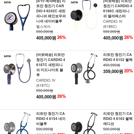
[8/10 예약배송] 리
[바로배송] 리트만
트만 청진기 CAR
청진기 CARDIO 4
DIO 4 6242C 새틴
6186C 새틴피니
피니쉬 레인보우피
쉬 앨러배스터
니쉬 네이비블루
CARDIO. IV
헬스케어
(6186C)
550,000원
550,000원
26%
26%
405,000원
405,000원
[바로배송] 리트만
리트만 청진기 CA
청진기 CARDIO 4
RDIO 4 6152 블랙
6187C 새틴피니
450,000원
쉬 미드나이트 블
20%
359,000원
루
CARDIO. IV
(6187C)
550,000원
26%
405,000원
리트만 청진기 CA
리트만 청진기 CA
RDIO 4 6154 네이
RDIO 4 6163 블랙
비블루
에디션
500,000원
500,000원