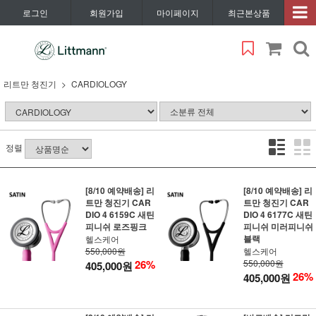
로그인
회원가입
마이페이지
최근본상품
리트만 청진기
CARDIOLOGY
정렬
[8/10 예약배송] 리
[8/10 예약배송] 리
트만 청진기 CAR
트만 청진기 CAR
DIO 4 6159C 새틴
DIO 4 6177C 새틴
피니쉬 로즈핑크
피니쉬 미러피니쉬
블랙
헬스케어
550,000원
헬스케어
26%
550,000원
405,000원
26%
405,000원