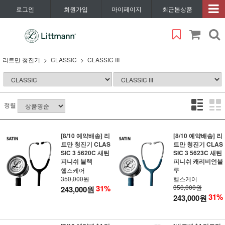
로그인
회원가입
마이페이지
최근본상품
리트만 청진기
CLASSIC
CLASSIC III
정렬
[8/10 예약배송] 리
[8/10 예약배송] 리
트만 청진기 CLAS
트만 청진기 CLAS
SIC 3 5620C 새틴
SIC 3 5623C 새틴
피니쉬 블랙
피니쉬 캐리비언블
루
헬스케어
350,000원
헬스케어
31%
350,000원
243,000원
31%
243,000원