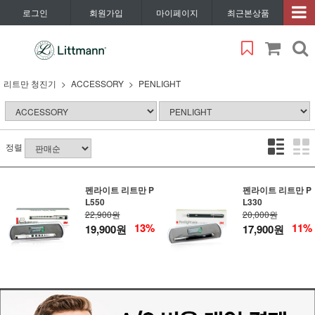
로그인
회원가입
마이페이지
최근본상품
리트만 청진기
ACCESSORY
PENLIGHT
정렬
펜라이트 리트만 P
펜라이트 리트만 P
L550
L330
22,900원
20,000원
13%
11%
19,900원
17,900원