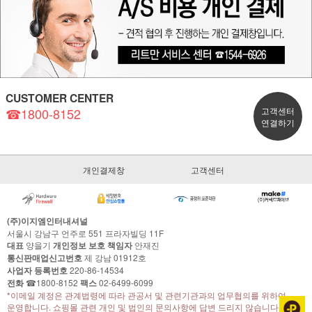
CUSTOMER CENTER
☎1800-8152
고객센터
연결하기
개인결제창
고객센터
(주)이지엠인터내셔널
서울시 강남구 언주로 551 프라자빌딩 11F
대표
양을기
개인정보 보호 책임자
안재진
통신판매업신고번호
제 강남 01912호
사업자 등록번호
220-86-14534
전화
☎1800-8152
팩스
02-6499-6099
*이메일 계정은 관계법령에 따라 관공서 및 관련기관과의 업무협의를 위하여
운영합니다. 쇼핑몰 관련 개인 및 법인의 문의사항에 답변 드리지 않습니다.